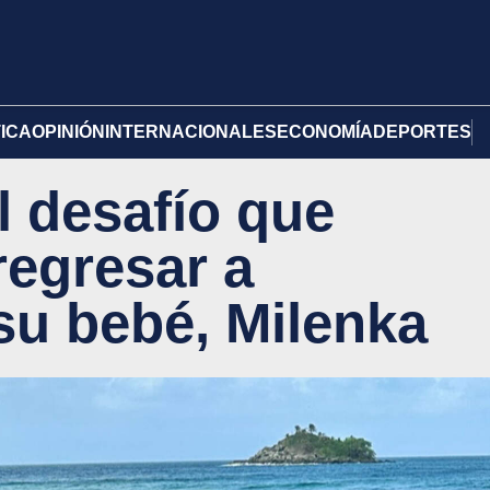
TICA
OPINIÓN
INTERNACIONALES
ECONOMÍA
DEPORTES
l desafío que
regresar a
su bebé, Milenka