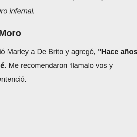
ro infernal.
 Moro
dió Marley a De Brito y agregó,
"Hace año
é.
Me recomendaron ‘llamalo vos y
entenció.