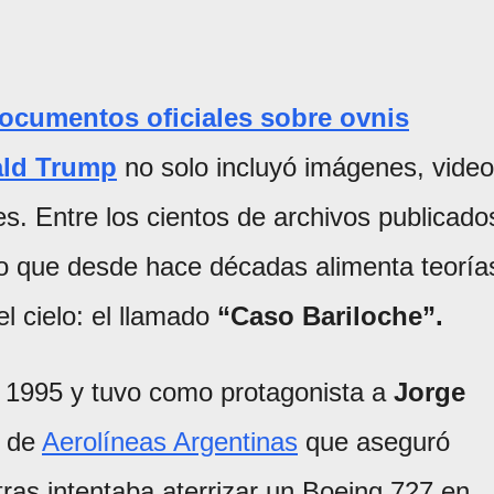
documentos oficiales sobre ovnis
ld Trump
no solo incluyó imágenes, vide
es. Entre los cientos de archivos publicado
o que desde hace décadas alimenta teoría
l cielo: el llamado
“Caso Bariloche”.
de 1995 y tuvo como protagonista a
Jorge
o de
Aerolíneas Argentinas
que aseguró
tras intentaba aterrizar un Boeing 727 en