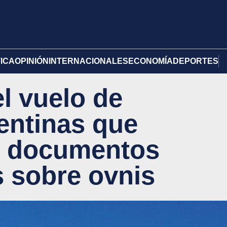
TICA
OPINIÓN
INTERNACIONALES
ECONOMÍA
DEPORTES
l vuelo de
entinas que
s documentos
s sobre ovnis