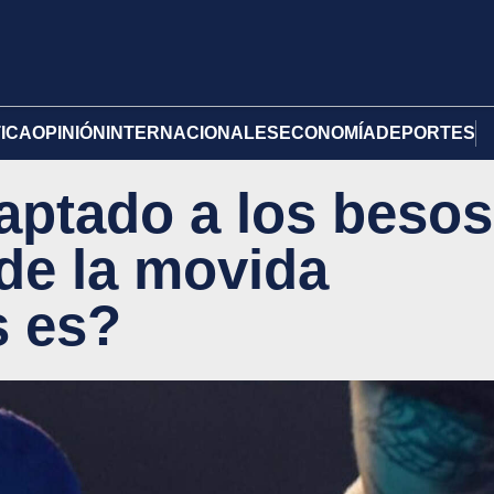
TICA
OPINIÓN
INTERNACIONALES
ECONOMÍA
DEPORTES
captado a los besos
de la movida
s es?