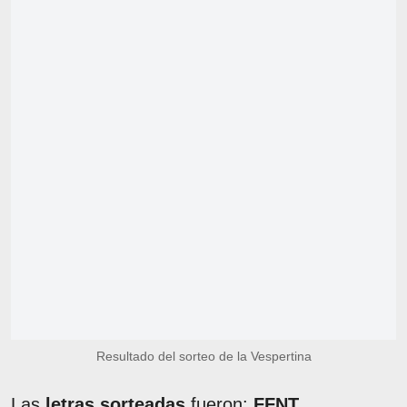
Resultado del sorteo de la Vespertina
Las
letras sorteadas
fueron:
FFNT
.