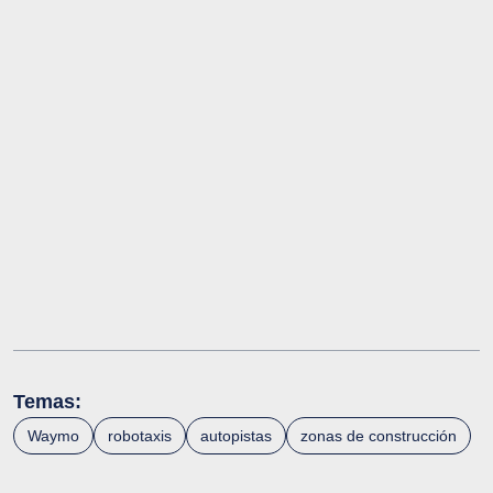
Temas:
Waymo
robotaxis
autopistas
zonas de construcción