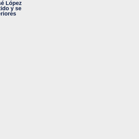
sé López
ido y se
riores