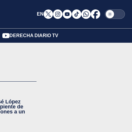
EN
DERECHA DIARIO TV
sé López
epiente de
lones a un