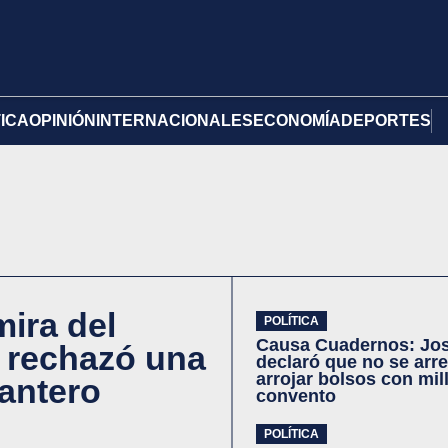
TICA
OPINIÓN
INTERNACIONALES
ECONOMÍA
DEPORTES
mira del
POLÍTICA
Causa Cuadernos: Jo
 rechazó una
declaró que no se arr
arrojar bolsos con mil
lantero
convento
POLÍTICA