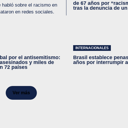
de 67 años por “racis
e habló sobre el racismo en
tras la denuncia de u
mataron en redes sociales.
INTERNACIONALES
obal por el antisemitismo:
Brasil establece penas
 asesinados y miles de
años por interrumpir 
n 72 países
Ver más