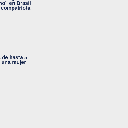
mo” en Brasil
n compatriota
 de hasta 5
a una mujer