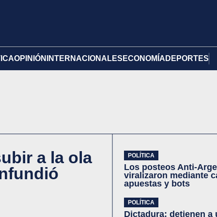
TICA
OPINIÓN
INTERNACIONALES
ECONOMÍA
DEPORTES
bir a la ola
POLÍTICA
Los posteos Anti-Arge
onfundió
viralizaron mediante 
apuestas y bots
POLÍTICA
Dictadura: detienen a