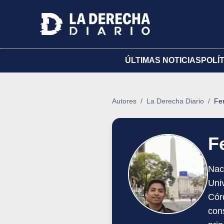
ÚLTIMAS NOTICIAS
POLÍ
Autores
/
La Derecha Diario
/
Fe
F
Nac
Uni
Cór
con