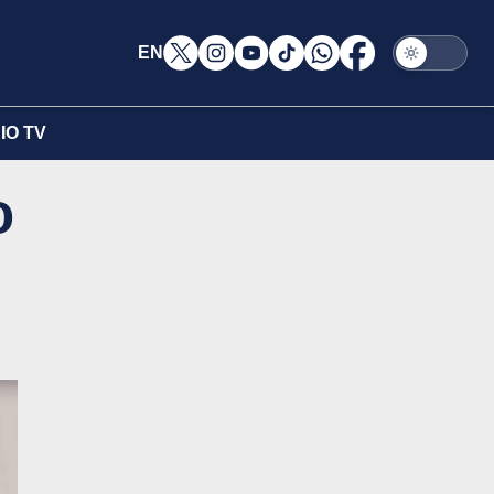
EN
IO TV
o