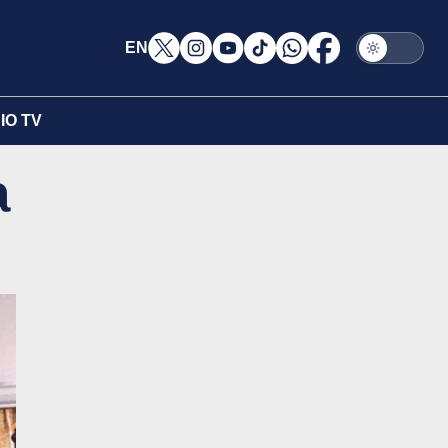
EN
IO TV
a