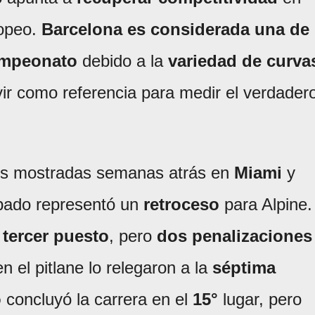
opeo.
Barcelona es considerada una de
ampeonato
debido a la
variedad de curva
vir como referencia para medir el verdader
es mostradas semanas atrás en
Miami
y
cipado representó un
retroceso
para Alpine.
l
tercer puesto
, pero
dos penalizaciones
n el pitlane lo relegaron a la
séptima
o
concluyó la carrera en el
15°
lugar, pero