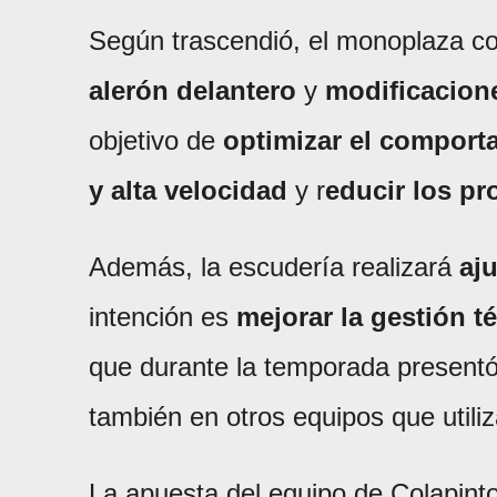
Según trascendió, el monoplaza c
alerón delantero
y
modificacion
objetivo de
optimizar el comport
y alta velocidad
y r
educir los pr
Además, la escudería realizará
aju
intención es
mejorar la gestión t
que durante la temporada presentó 
también en otros equipos que utili
La apuesta del equipo de Colapint