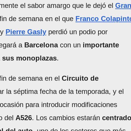
amente el sabor amargo que le dejó el
Gra
 fin de semana en el que
Franco Colapint
 y
Pierre Gasly
perdió un podio por
legará a
Barcelona
con un
importante
a sus monoplazas
.
fin de semana en el
Circuito de
r la séptima fecha de la temporada, y el
ocasión para introducir modificaciones
o del
A526
. Los cambios estarán
centrad
al del auto
, uno de los sectores que más