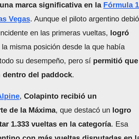
 una marca significativa en la
Fórmula 1
as Vegas
. Aunque el piloto argentino debió
incidente en las primeras vueltas,
logró
, la misma posición desde la que había
el todo su desempeño, pero sí
permitió que
n dentro del paddock
.
Alpine
,
Colapinto recibió un
rte de la Máxima
, que destacó un
logro
ar 1.333 vueltas en la categoría
. Esa
entino con más vueltas disputadas en l