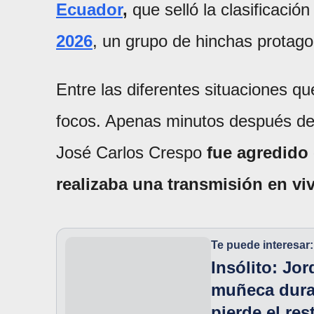
Ecuador
,
que selló la clasificación
2026
, un grupo de hinchas protag
Entre las diferentes situaciones qu
focos. Apenas minutos después del f
José Carlos Crespo
fue agredido
realizaba una transmisión en v
Te puede interesar:
Insólito: Jo
muñeca duran
pierde el res