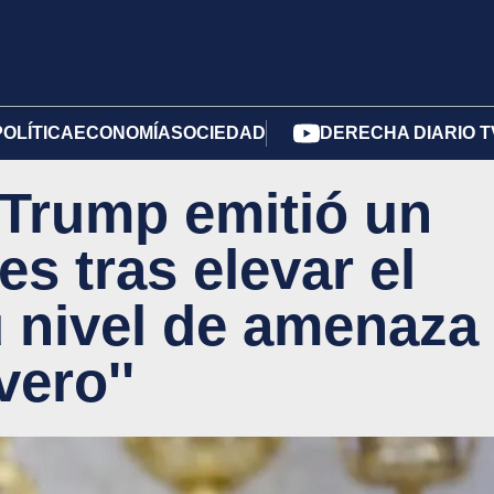
POLÍTICA
ECONOMÍA
SOCIEDAD
DERECHA DIARIO T
 Trump emitió un
es tras elevar el
 nivel de amenaza
vero''