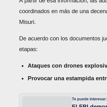
A partir de esa información, las au
coordinados en más de una decena 
Misuri.
De acuerdo con los documentos judi
etapas:
Ataques con drones explosivo
Provocar una estampida entre
Te puede interesar:
El FBI demor