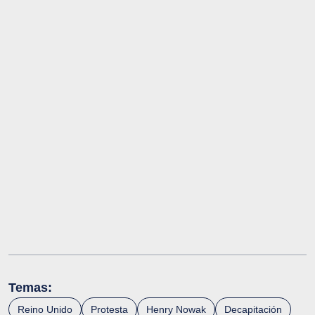
Temas:
Reino Unido
Protesta
Henry Nowak
Decapitación