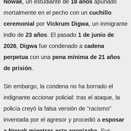
Nowak
, un estudiante de
18 años
apuñado
mortalmente en el pecho con un
cuchillo
ceremonial
por
Vickrum Digwa
, un inmigrante
indio de
23 años
. El pasado
1 de junio de
2026
,
Digwa
fue condenado a
cadena
perpetua
con una
pena mínima de 21 años
de prisión
.
Sin embargo, la condena no ha borrado el
indignante accionar policial: tras el ataque, la
policía creyó la falsa versión de "racismo"
inventada por el agresor y procedió a
esposar
a Nowak mientras este agonizaba
. Sus