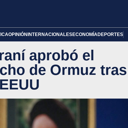
TICA
OPINIÓN
INTERNACIONALES
ECONOMÍA
DEPORTES
raní aprobó el
recho de Ormuz tras
e EEUU