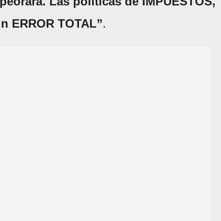
mpeorará. Las políticas de IMPUESTOS,
un ERROR TOTAL”
.