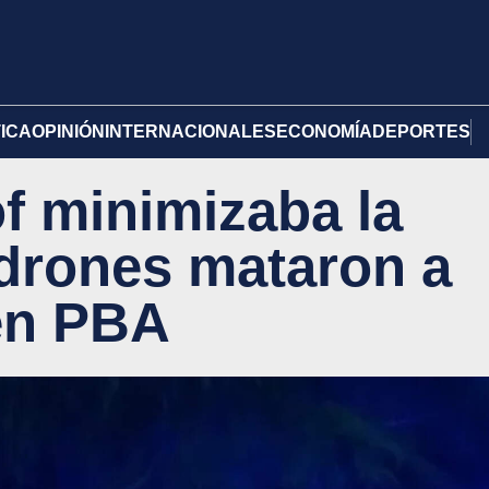
TICA
OPINIÓN
INTERNACIONALES
ECONOMÍA
DEPORTES
of minimizaba la
adrones mataron a
en PBA