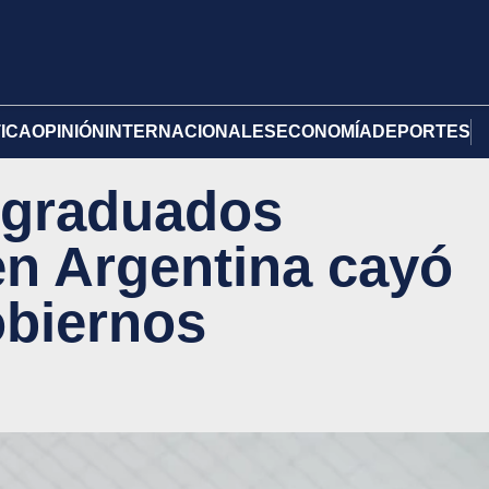
TICA
OPINIÓN
INTERNACIONALES
ECONOMÍA
DEPORTES
 graduados
en Argentina cayó
obiernos