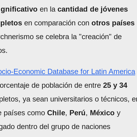
ignificativo
en la
cantidad de jóvenes
mpletos
en comparación con
otros países
rchnerismo se celebra la "creación" de
os.
cio-Economic Database for Latin America
porcentaje de población de entre
25 y 34
etos, ya sean universitarios o técnicos, e
de países como
Chile
,
Perú
,
México
y
agado dentro del grupo de naciones