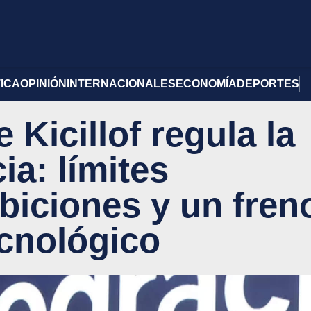
TICA
OPINIÓN
INTERNACIONALES
ECONOMÍA
DEPORTES
 Kicillof regula la
ia: límites
ibiciones y un fren
ecnológico