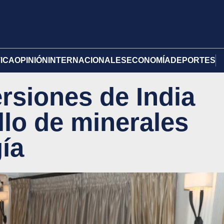
TICA
OPINIÓN
INTERNACIONALES
ECONOMÍA
DEPORTES
ersiones de India
llo de minerales
gía