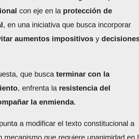
ional
con eje en la
protección de
l
, en una iniciativa que busca incorporar
vitar aumentos impositivos
y
decisione
puesta, que busca
terminar con la
iento
, enfrenta la
resistencia del
compañar la enmienda
.
unta a modificar el texto constitucional a
un mecanismo que requiere unanimidad en 