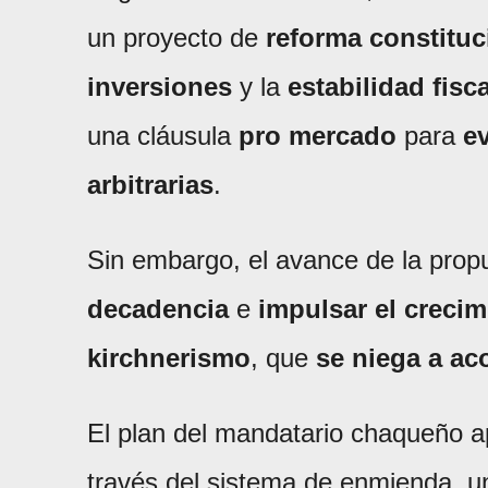
un proyecto de
reforma constituc
inversiones
y la
estabilidad fisca
una cláusula
pro mercado
para
e
arbitrarias
.
Sin embargo, el avance de la pro
decadencia
e
impulsar el crecim
kirchnerismo
, que
se niega a a
El plan del mandatario chaqueño ap
través del sistema de enmienda, 