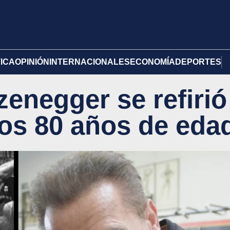
TICA
OPINIÓN
INTERNACIONALES
ECONOMÍA
DEPORTES
enegger se refirió
 los 80 años de eda