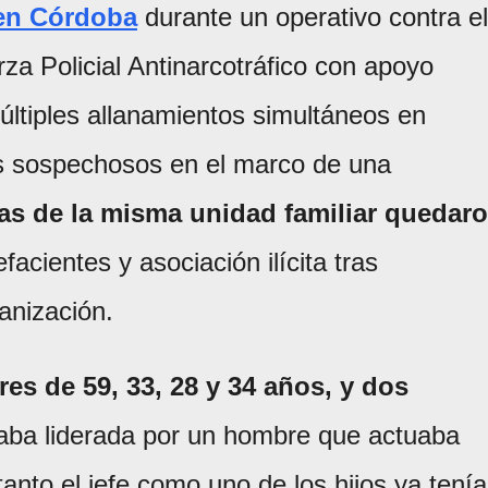
 en Córdoba
durante un operativo contra el
a Policial Antinarcotráfico con apoyo
múltiples allanamientos simultáneos en
los sospechosos en el marco de una
as de la misma unidad familiar quedar
acientes y asociación ilícita tras
ganización.
s de 59, 33, 28 y 34 años, y dos
ba liderada por un hombre que actuaba
tanto el jefe como uno de los hijos ya tení