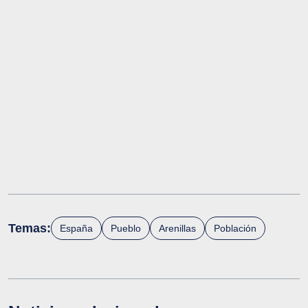
Temas:
España
Pueblo
Arenillas
Población