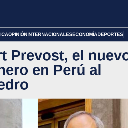
TICA
OPINIÓN
INTERNACIONALES
ECONOMÍA
DEPORTES
t Prevost, el nuev
nero en Perú al
edro