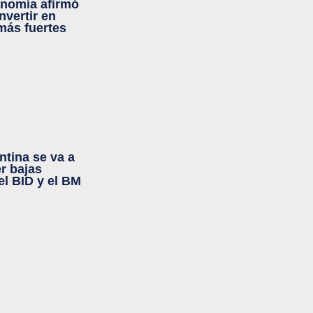
onomía afirmó
nvertir en
más fuertes
ntina se va a
r bajas
el BID y el BM