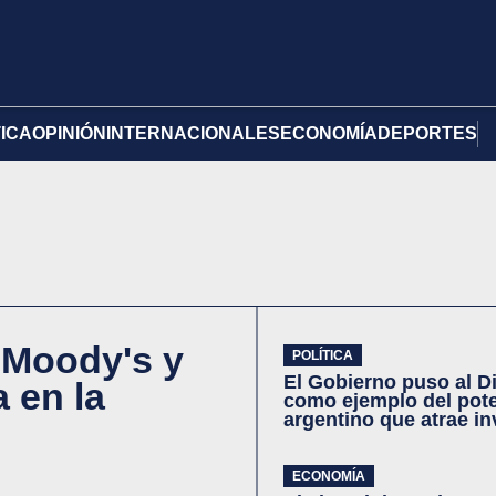
TICA
OPINIÓN
INTERNACIONALES
ECONOMÍA
DEPORTES
 Moody's y
POLÍTICA
El Gobierno puso al D
 en la
como ejemplo del pote
argentino que atrae i
ECONOMÍA