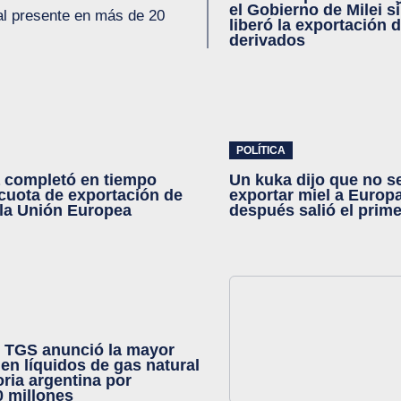
el Gobierno de Milei si
al presente en más de 20
liberó la exportación 
derivados
POLÍTICA
 completó en tiempo
Un kuka dijo que no s
 cuota de exportación de
exportar miel a Europ
la Unión Europea
después salió el prim
: TGS anunció la mayor
 en líquidos de gas natural
oria argentina por
 millones