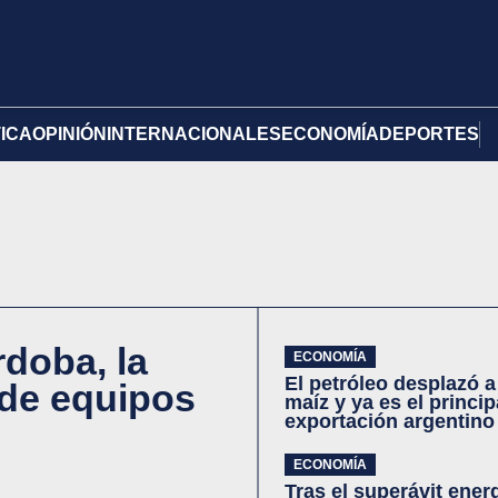
TICA
OPINIÓN
INTERNACIONALES
ECONOMÍA
DEPORTES
doba, la
ECONOMÍA
El petróleo desplazó a 
 de equipos
maíz y ya es el princi
exportación argentino
ECONOMÍA
Tras el superávit ener