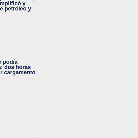
mplificó y
de petróleo y
e podía
a: dos horas
er cargamento