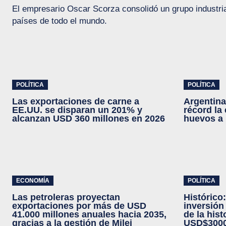
El empresario Oscar Scorza consolidó un grupo industri
países de todo el mundo.
POLÍTICA
POLÍTICA
Las exportaciones de carne a
Argentina
EE.UU. se disparan un 201% y
récord la
alcanzan USD 360 millones en 2026
huevos a 
ECONOMÍA
POLÍTICA
Las petroleras proyectan
Histórico
exportaciones por más de USD
inversión
41.000 millones anuales hacia 2035,
de la hist
gracias a la gestión de Milei
USD$3000