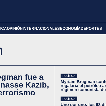
TICA
OPINIÓN
INTERNACIONALES
ECONOMÍA
DEPORTES
n
egman fue a
POLÍTICA
Myriam Bregman confe
Anasse Kazib,
regalaría el petróleo a
régimen comunista d
errorismo
POLÍTICA
Uno por uno: los 68 d