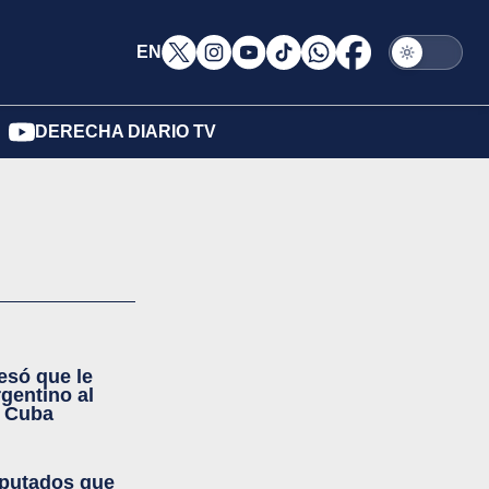
EN
DERECHA DIARIO TV
só que le
rgentino al
e Cuba
iputados que