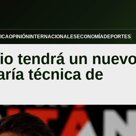
TICA
OPINIÓN
INTERNACIONALES
ECONOMÍA
DEPORTES
io tendrá un nuev
aría técnica de