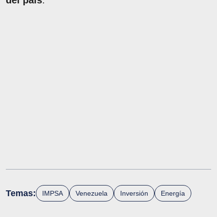
del país
.
Temas:
IMPSA
Venezuela
Inversión
Energía