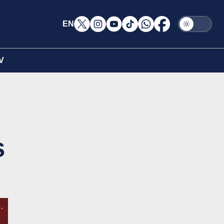
EN
V
s