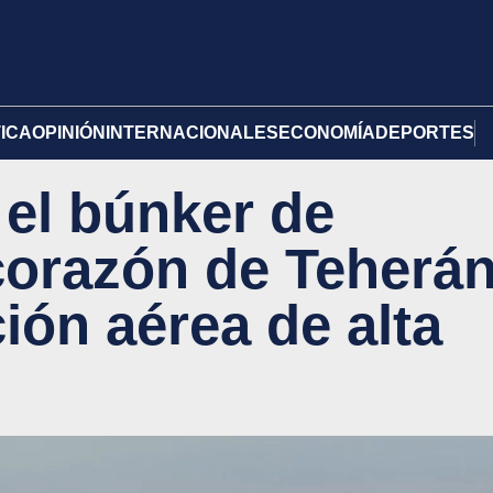
TICA
OPINIÓN
INTERNACIONALES
ECONOMÍA
DEPORTES
 el búnker de
corazón de Teherá
ión aérea de alta