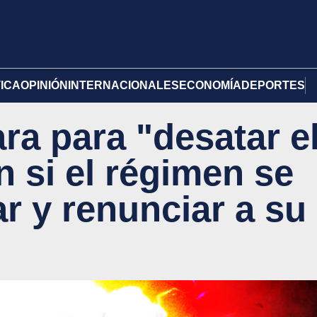
TICA
OPINIÓN
INTERNACIONALES
ECONOMÍA
DEPORTES
ra para "desatar e
án si el régimen se
r y renunciar a su