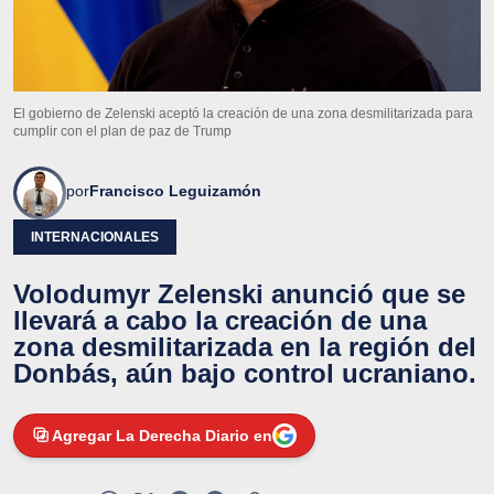
El gobierno de Zelenski aceptó la creación de una zona desmilitarizada para
cumplir con el plan de paz de Trump
por
Francisco Leguizamón
INTERNACIONALES
Volodumyr Zelenski anunció que se
llevará a cabo la creación de una
zona desmilitarizada en la región del
Donbás, aún bajo control ucraniano.
Agregar La Derecha Diario en