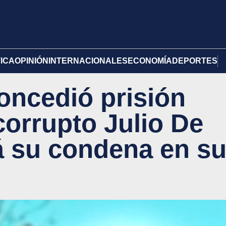
TICA
OPINIÓN
INTERNACIONALES
ECONOMÍA
DEPORTES
concedió prisión
 corrupto Julio De
á su condena en s