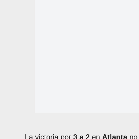
La victoria por
3 a 2
en
Atlanta
no 