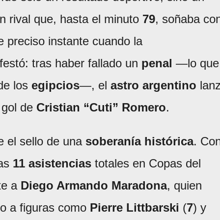
n rival que, hasta el minuto
79
, soñaba co
 preciso instante cuando la
estó: tras haber fallado un
penal
—lo que
de los
egipcios
—, el
astro argentino
lan
l gol de
Cristian “Cuti” Romero
.
e el sello de una
soberanía histórica
. Co
las
11 asistencias
totales en Copas del
te a
Diego Armando Maradona
, quien
no a figuras como
Pierre Littbarski
(
7
) y