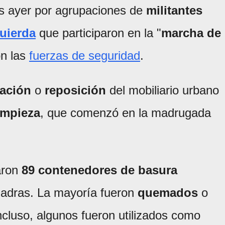
 ayer por agrupaciones de
militantes
quierda
que participaron en la "
marcha de
on las
fuerzas de seguridad
.
ración
o
reposición
del mobiliario urbano
impieza
, que comenzó en la madrugada
raron
89 contenedores de basura
adras. La mayoría fueron
quemados
o
Incluso, algunos fueron utilizados como