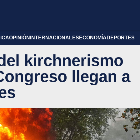
TICA
OPINIÓN
INTERNACIONALES
ECONOMÍA
DEPORTES
del kirchnerismo
Congreso llegan a
nes