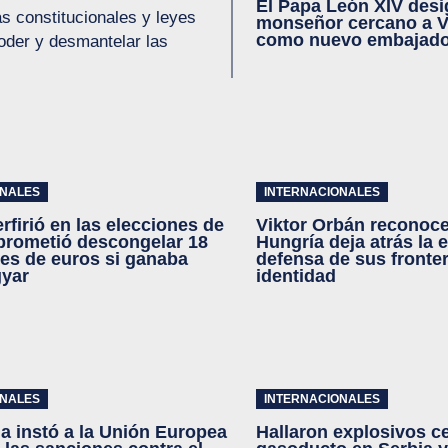
El Papa León XIV desi
s constitucionales y leyes
monseñor cercano a V
como nuevo embajador
poder y desmantelar las
ONALES
INTERNACIONALES
rfirió en las elecciones de
Viktor Orbán reconoce 
prometió descongelar 18
Hungría deja atrás la e
nes de euros si ganaba
defensa de sus fronte
gyar
identidad
ONALES
INTERNACIONALES
a instó a la Unión Europea
Hallaron explosivos c