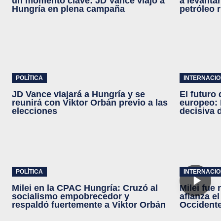
un momento clave: JD Vance viajó a
a levanta
Hungría en plena campaña
petróleo 
POLÍTICA
INTERNACI
JD Vance viajará a Hungría y se
El futuro
reunirá con Viktor Orbán previo a las
europeo: 
elecciones
decisiva 
POLÍTICA
INTERNACI
Milei en la CPAC Hungría: Cruzó al
Milei fue 
socialismo empobrecedor y
afianza e
respaldó fuertemente a Viktor Orbán
Occident