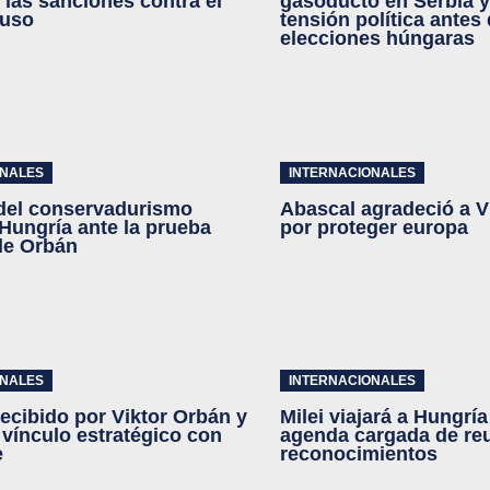
r las sanciones contra el
gasoducto en Serbia y
ruso
tensión política antes 
elecciones húngaras
ONALES
INTERNACIONALES
 del conservadurismo
Abascal agradeció a V
Hungría ante la prueba
por proteger europa
de Orbán
ONALES
INTERNACIONALES
recibido por Viktor Orbán y
Milei viajará a Hungrí
l vínculo estratégico con
agenda cargada de re
e
reconocimientos