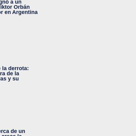
gnó a un
iktor Orbán
 en Argentina
la derrota:
ra de la
ras y su
erca de un