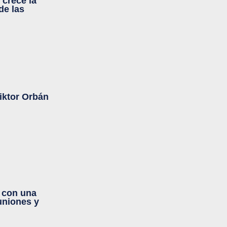
 crece la
de las
iktor Orbán
a con una
uniones y