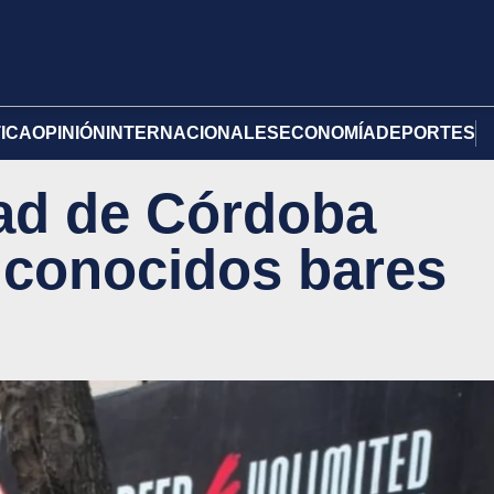
TICA
OPINIÓN
INTERNACIONALES
ECONOMÍA
DEPORTES
ad de Córdoba
 conocidos bares