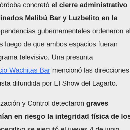
Córdoba concretó
el cierre administrativo
inados Malibú Bar y Luzbelito en la
ependencias gubernamentales ordenaron e
es luego de que ambos espacios fueran
rama televisivo. Una presunta
cio Wachitas Bar
mencionó las direcciones
ista difundida por El Show del Lagarto.
ización y Control detectaron
graves
an en riesgo la integridad física de lo
perativo se ejecutó el jueves 4 de junio