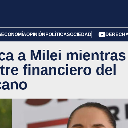
S
ECONOMÍA
OPINIÓN
POLÍTICA
SOCIEDAD
DERECHA 
a a Milei mientras
tre financiero del
cano