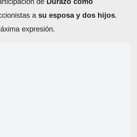
rticipación de
Durazo como
ccionistas a
su esposa y dos hijos
.
áxima expresión.