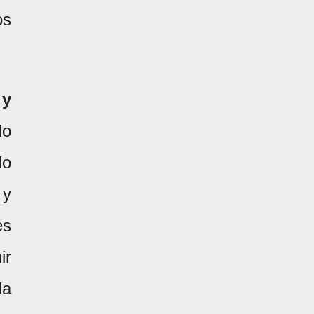
os
 y
do
do
 y
es
ir
la