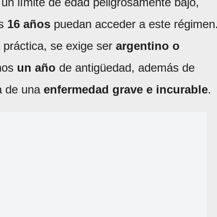
e un límite de edad peligrosamente bajo,
os
16 años
puedan acceder a este régimen
la práctica, se exige ser
argentino o
nos
un año
de antigüedad, además de
ca de una
enfermedad grave e incurable
.