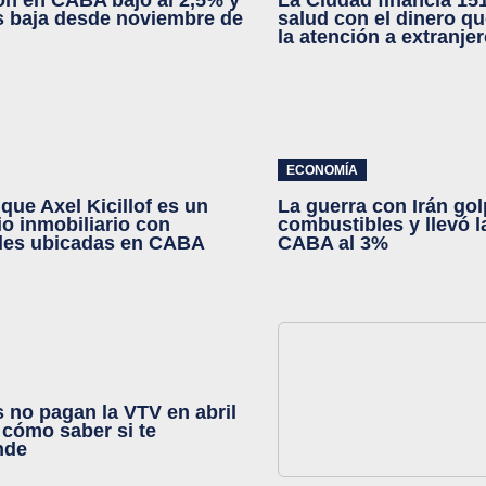
ión en CABA bajó al 2,5% y
La Ciudad financia 15
s baja desde noviembre de
salud con el dinero q
la atención a extranje
ECONOMÍA
que Axel Kicillof es un
La guerra con Irán gol
o inmobiliario con
combustibles y llevó l
des ubicadas en CABA
CABA al 3%
 no pagan la VTV en abril
 cómo saber si te
nde