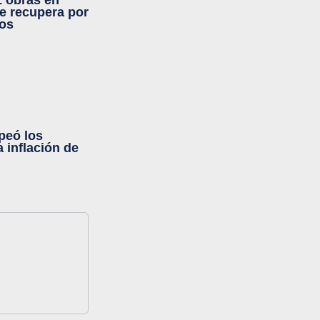
1 obras en
ue recupera por
ros
peó los
a inflación de