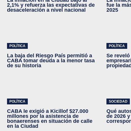
La inflación en la Ciudad bajó al
La inflac
2,1% y refuerza las expectativas de
fue la má
desaceleración a nivel nacional
2025
POLÍTICA
POLÍTICA
La baja del Riesgo País permitió a
Se reveló 
CABA tomar deuda a la menor tasa
empresari
de su historia
propieda
POLÍTICA
SOCIEDAD
CABA le exigió a Kicillof $27.000
Qué autos
millones por la asistencia de
de 2026 y
bonaerenses en situación de calle
correspo
en la Ciudad