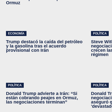
Ormuz
ECONOMÍA
POLÍTICA
Trump destacó la caída del petróleo
Steve Wit
y la gasolina tras el acuerdo
negociaci
provisional con Irán
crecen la
régimen
POLÍTICA
POLÍTICA
Donald Trump advierte a Irán: “Si
Donald Tr
están cobrando peajes en Ormuz,
negociaci
las negociaciones terminan”
aseguró q
'devastad