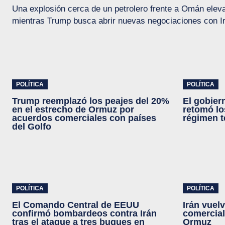
Una explosión cerca de un petrolero frente a Omán elev
mientras Trump busca abrir nuevas negociaciones con I
POLÍTICA
POLÍTICA
Trump reemplazó los peajes del 20%
El gobier
en el estrecho de Ormuz por
retomó lo
acuerdos comerciales con países
régimen te
del Golfo
POLÍTICA
POLÍTICA
El Comando Central de EEUU
Irán vuel
confirmó bombardeos contra Irán
comercial
tras el ataque a tres buques en
Ormuz