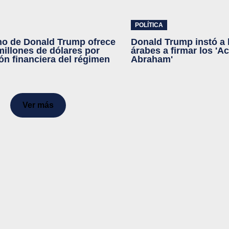
POLÍTICA
no de Donald Trump ofrece
Donald Trump instó a 
millones de dólares por
árabes a firmar los 'A
ón financiera del régimen
Abraham'
Ver más