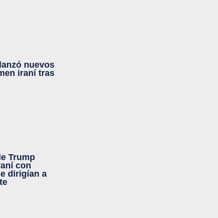
 lanzó nuevos
men iraní tras
de Trump
raní con
e dirigían a
te