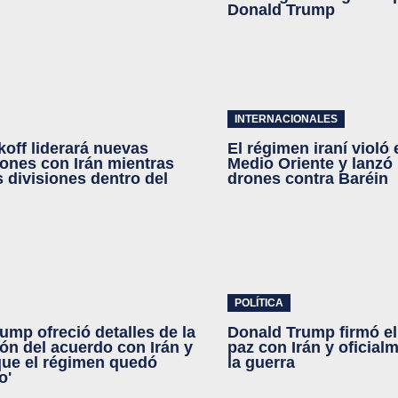
Donald Trump
INTERNACIONALES
koff liderará nuevas
El régimen iraní violó
ones con Irán mientras
Medio Oriente y lanzó
s divisiones dentro del
drones contra Baréin
POLÍTICA
ump ofreció detalles de la
Donald Trump firmó el
ón del acuerdo con Irán y
paz con Irán y oficialm
ue el régimen quedó
la guerra
o'