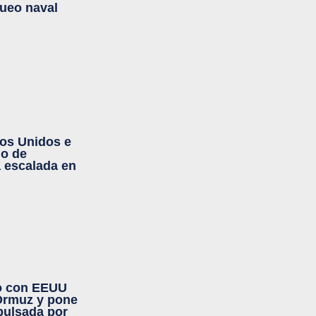
ueo naval
dos Unidos e
do de
a escalada en
do con EEUU
 Ormuz y pone
pulsada por