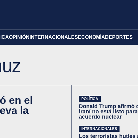
TICA
OPINIÓN
INTERNACIONALES
ECONOMÍA
DEPORTES
muz
ó en el
POLÍTICA
Donald Trump afirmó 
eva la
iraní no está listo para
acuerdo nuclear
INTERNACIONALES
Los terroristas hutíes