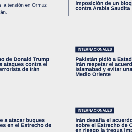
imposición de un bloq
a la tensión en Ormuz
contra Arabia Saudita
rán.
INTERNACIONALES
no de Donald Trump
Pakistán pidió a Esta
s ataques contra el
Irán respetar el acuer
rrorista de Irán
Islamabad y evitar un
Medio Oriente
INTERNACIONALES
ve a atacar buques
Irán desafía el acuer
es en el Estrecho de
sobre el Estrecho de
en riesgo la tregua im