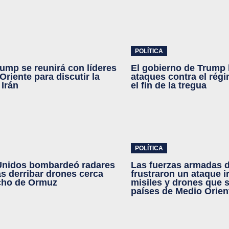
POLÍTICA
ump se reunirá con líderes
El gobierno de Trump
Oriente para discutir la
ataques contra el régi
 Irán
el fin de la tregua
POLÍTICA
Unidos bombardeó radares
Las fuerzas armadas 
ras derribar drones cerca
frustraron un ataque i
cho de Ormuz
misiles y drones que s
países de Medio Orien