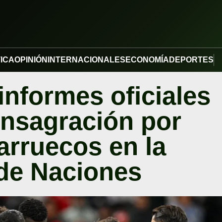
TICA
OPINIÓN
INTERNACIONALES
ECONOMÍA
DEPORTES
informes oficiales
onsagración por
arruecos en la
de Naciones