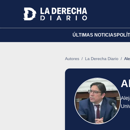
ÚLTIMAS NOTICIAS
POLÍ
Autores
/
La Derecha Diario
/
Ale
A
Ale
Univ